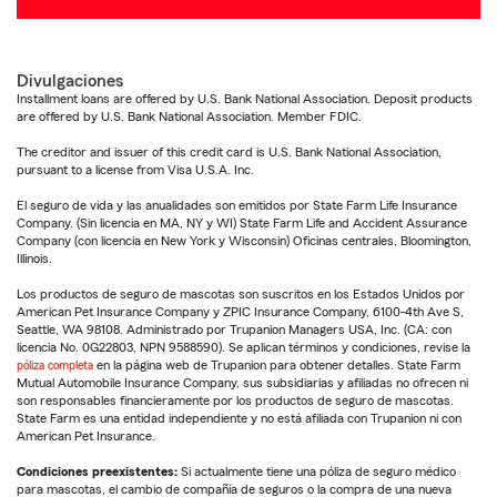
Divulgaciones
Installment loans are offered by U.S. Bank National Association. Deposit products
are offered by U.S. Bank National Association. Member FDIC.
The creditor and issuer of this credit card is U.S. Bank National Association,
pursuant to a license from Visa U.S.A. Inc.
El seguro de vida y las anualidades son emitidos por State Farm Life Insurance
Company. (Sin licencia en MA, NY y WI) State Farm Life and Accident Assurance
Company (con licencia en New York y Wisconsin) Oficinas centrales, Bloomington,
Illinois.
Los productos de seguro de mascotas son suscritos en los Estados Unidos por
American Pet Insurance Company y ZPIC Insurance Company, 6100-4th Ave S,
Seattle, WA 98108. Administrado por Trupanion Managers USA, Inc. (CA: con
licencia No. 0G22803, NPN 9588590). Se aplican términos y condiciones, revise la
póliza completa
en la página web de Trupanion para obtener detalles. State Farm
Mutual Automobile Insurance Company, sus subsidiarias y afiliadas no ofrecen ni
son responsables financieramente por los productos de seguro de mascotas.
State Farm es una entidad independiente y no está afiliada con Trupanion ni con
American Pet Insurance.
Condiciones preexistentes:
Si actualmente tiene una póliza de seguro médico
para mascotas, el cambio de compañía de seguros o la compra de una nueva