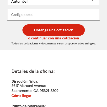
un
nombre
de
producto
del
Código postal
Ingresa
Ingresa
_____
menú
un
un
desplegable
código
código
postal
postal
Obtenga una cotización
de
de
5
5
o continuar con una cotización
dígitos
dígitos
Todas las cotizaciones y documentos serán proporcionados en inglés.
Detalles de la oficina:
Dirección física:
3617 Marconi Avenue
Sacramento
,
CA
95821-5309
Cómo llegar
Punto de referencia: