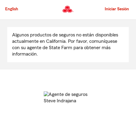
Pasar
al
English
Iniciar Sesión
contenido
principal
Comienzo
del
Algunos productos de seguros no están disponibles
contenido
actualmente en California. Por favor, comuníquese
principal
con su agente de State Farm para obtener más
información.