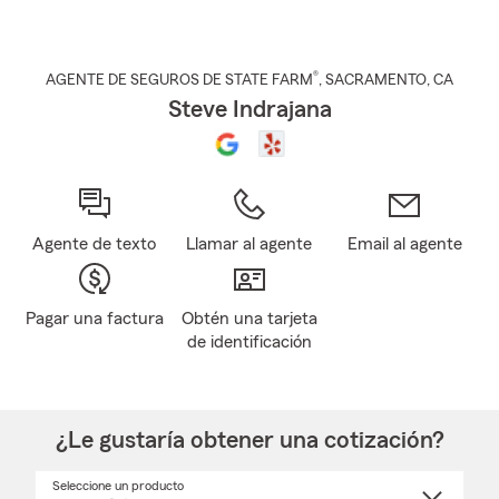
®
AGENTE DE SEGUROS DE STATE FARM
,
SACRAMENTO
, CA
Steve Indrajana
Agente de texto
Llamar al agente
Email al agente
Pagar una factura
Obtén una tarjeta
de identificación
¿Le gustaría obtener una cotización?
Seleccione un producto
Seleccione