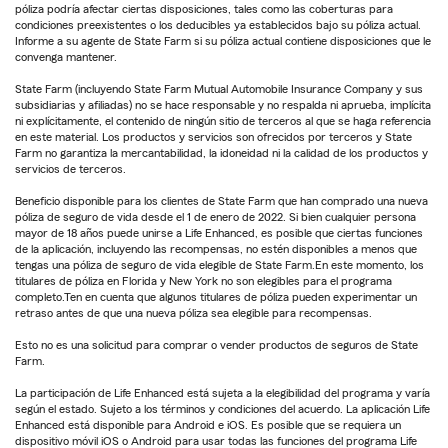
póliza podría afectar ciertas disposiciones, tales como las coberturas para
condiciones preexistentes o los deducibles ya establecidos bajo su póliza actual.
Informe a su agente de State Farm si su póliza actual contiene disposiciones que le
convenga mantener.
State Farm (incluyendo State Farm Mutual Automobile Insurance Company y sus
subsidiarias y afiliadas) no se hace responsable y no respalda ni aprueba, implícita
ni explícitamente, el contenido de ningún sitio de terceros al que se haga referencia
en este material. Los productos y servicios son ofrecidos por terceros y State
Farm no garantiza la mercantabilidad, la idoneidad ni la calidad de los productos y
servicios de terceros.
Beneficio disponible para los clientes de State Farm que han comprado una nueva
póliza de seguro de vida desde el 1 de enero de 2022. Si bien cualquier persona
mayor de 18 años puede unirse a Life Enhanced, es posible que ciertas funciones
de la aplicación, incluyendo las recompensas, no estén disponibles a menos que
tengas una póliza de seguro de vida elegible de State Farm.En este momento, los
titulares de póliza en Florida y New York no son elegibles para el programa
completo.Ten en cuenta que algunos titulares de póliza pueden experimentar un
retraso antes de que una nueva póliza sea elegible para recompensas.
Esto no es una solicitud para comprar o vender productos de seguros de State
Farm.
La participación de Life Enhanced está sujeta a la elegibilidad del programa y varía
según el estado. Sujeto a los términos y condiciones del acuerdo. La aplicación Life
Enhanced está disponible para Android e iOS. Es posible que se requiera un
dispositivo móvil iOS o Android para usar todas las funciones del programa Life